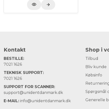
Kontakt
Shop i 
BESTILLE:
Tilbud
7021 1626
Bliv kunde
TEKNISK SUPPORT:
Købsinfo
7021 1626
Returnerin
SUPPORT FOR SCANNER:
Spørgsmål o
support@unidentdanmark.dk
Generelle b
E-MAIL:
info@unidentdanmark.dk