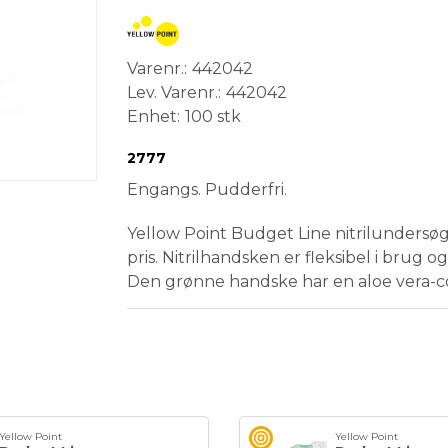
Varenr.
442042
Lev. Varenr.
442042
Enhet
100 stk
Conformité Européenne
Medical Device
2777
Engangs. Pudderfri.
Yellow Point Budget Line nitrilundersøge
pris. Nitrilhandsken er fleksibel i brug og 
Den grønne handske har en aloe vera-c
Yellow Point
Yellow Point