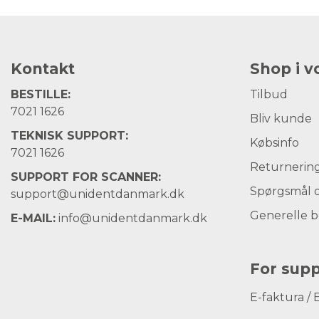
Kontakt
Shop i 
BESTILLE:
Tilbud
7021 1626
Bliv kunde
TEKNISK SUPPORT:
Købsinfo
7021 1626
Returnerin
SUPPORT FOR SCANNER:
Spørgsmål o
support@unidentdanmark.dk
Generelle b
E-MAIL:
info@unidentdanmark.dk
For supp
E-faktura / 