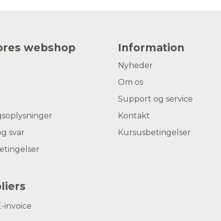
vores webshop
Information
Nyheder
Om os
Support og service
gsoplysninger
Kontakt
g svar
Kursusbetingelser
etingelser
liers
E-invoice