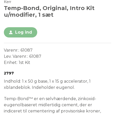
Kerr
Temp-Bond, Original, Intro Kit
u/modifier, 1 sæt
Log ind
Varenr.
61087
Lev. Varenr.
61087
Enhet
1st Kit
Conformité Européenne
Medical Device
2797
Indhold: 1 x 50 g base, 1 x 15 g accelerator, 1
xblandeblok. Indeholder eugenol.
Temp-Bond™ er en selvhærdende, zinkoxid-
eugenolbaseret midlertidig cement, der er
indiceret til cementering af provisoriske kroner,