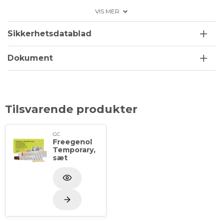
broer eller skinner samt til prøvecementering af
VIS MER
permanente restaureringer. Dens jævne flow
muliggør exceptionel håndtering og resulterer i
Sikkerhetsdatablad
ubesværet og komplet restaureringsplacering.
Dokument
Ved tilsætning af Temp-Bond™ Modifier, kan der
ændres på hårdheden af Temp-Bond cementen.
Modifier købes separet, ref.nr. 61081.
Tilsvarende produkter
GC
Freegenol
Temporary,
sæt