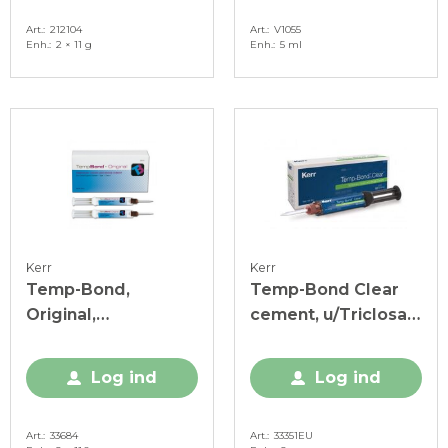
Art.
212104
Art.
V1055
Enh.
2 × 11 g
Enh.
5 ml
Kerr
Kerr
Temp-Bond,
Temp-Bond Clear
Original,
cement, u/Triclosan,
automixsprøjte, 2 x
automix, 1 x 6 g
11,8 g
Log ind
Log ind
Art.
33684
Art.
33351EU