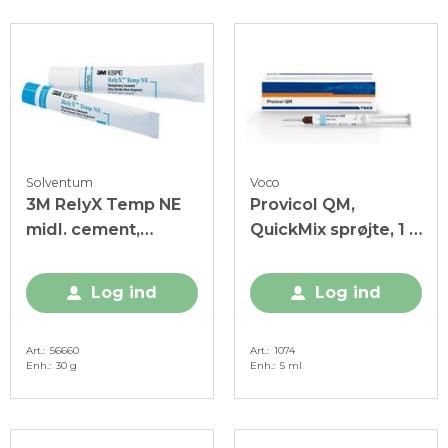
Solventum
Voco
3M RelyX Temp NE
Provicol QM,
midl. cement,
QuickMix sprøjte, 1 x
base+katalysator, 1
5 ml
sæt
Log ind
Log ind
Art.
56660
Art.
1074
Enh.
30 g
Enh.
5 ml