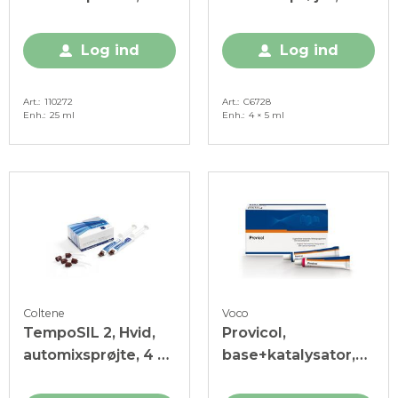
25 ml
5 ml
Log ind
Log ind
Art.
110272
Art.
C6728
Enh.
25 ml
Enh.
4 × 5 ml
Coltene
Voco
TempoSIL 2, Hvid,
Provicol,
automixsprøjte, 4 x
base+katalysator,
5 ml
tube, 2 x 25 g