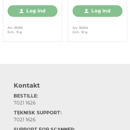
Log ind
Log ind
Art.
60255
Art.
60254
Enh.
15 g
Enh.
50 g
Kontakt
BESTILLE:
7021 1626
TEKNISK SUPPORT:
7021 1626
SUPPORT FOR SCANNER: