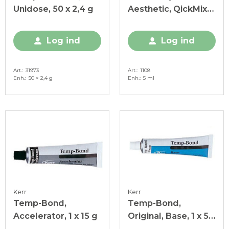
Unidose, 50 x 2,4 g
Aesthetic, QickMix
sprøjte, 1 x 5 ml
Log ind
Log ind
Art.
31973
Art.
1108
Enh.
50 × 2,4 g
Enh.
5 ml
Kerr
Kerr
Temp-Bond,
Temp-Bond,
Accelerator, 1 x 15 g
Original, Base, 1 x 50
g