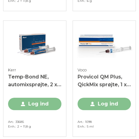
Enh.
2 × 11,8 g
Enh.
6 g
Kerr
Voco
Temp-Bond NE,
Provicol QM Plus,
automixsprøjte, 2 x
QickMix sprøjte, 1 x 5
11,8 g
ml
Log ind
Log ind
Art.
33685
Art.
1098
Enh.
2 × 11,8 g
Enh.
5 ml