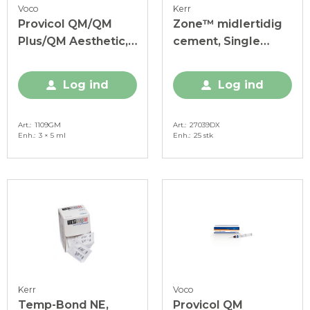
Voco
Kerr
Provicol QM/QM
Zone™ midlertidig
Plus/QM Aesthetic,
cement, Single
QM-sprøjte, 1 sæt
UnitDose, 25 x 0,75
g
Log ind
Log ind
Art.
1109GM
Art.
27039DX
Enh.
3 × 5 ml
Enh.
25 stk
Kerr
Voco
Temp-Bond NE,
Provicol QM