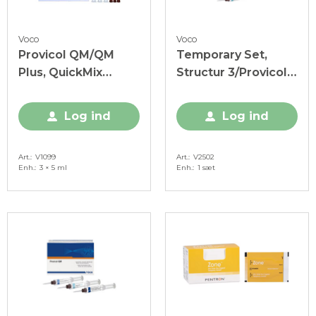
Voco
Voco
Provicol QM/QM
Temporary Set,
Plus, QuickMix
Structur 3/Provicol
sprøjte, 1 sæt
QM/Clip Flow, 1 sæt
Log ind
Log ind
Art.
V1099
Art.
V2502
Enh.
3 × 5 ml
Enh.
1 sæt