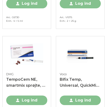
Log ind
Log ind
Art.
C6730
Art.
V1075
Enh.
4 × 5 ml
Enh.
2 × 25 g
DMG
Voco
TempoCem NE,
Bifix Temp,
smartmix sprøjte, 2
Universal, QuickMix
x 5 ml
sprøjte, 1 x 5 ml
Log ind
Log ind