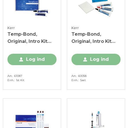
Kerr
Kerr
Temp-Bond,
Temp-Bond,
Original, Intro Kit
Original, Intro Kit
u/modifier, 1 sæt
m/modifier, 1 sæt
Log ind
Log ind
Art.
61087
Art.
60058
Enh.
1st Kit
Enh.
Sæt