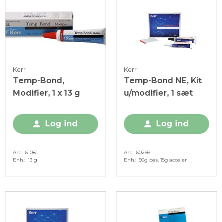
Kerr
Kerr
Temp-Bond,
Temp-Bond NE, Kit
Modifier, 1 x 13 g
u/modifier, 1 sæt
Log ind
Log ind
Art.
61081
Art.
60256
Enh.
13 g
Enh.
50g bas, 15g acceler