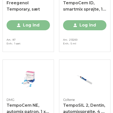
Freegenol
TempoCem ID,
Temporary, sæt
smartmix sprøjte, 1 x
5 ml
Log ind
Log ind
Art.
87
Art.
213200
Enh.
1 sæt
Enh.
5 ml
DMG
Coltene
TempoCem NE,
TempoSIL 2, Dentin,
automix patron, 1 x
automixsprøjte, 4 x