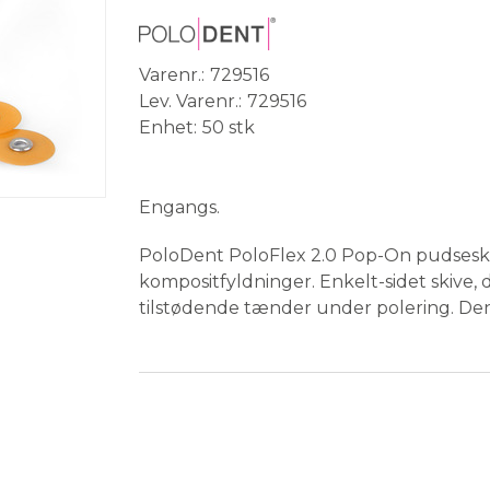
Varenr.
729516
Lev. Varenr.
729516
Enhet
50 stk
Medical Device
Engangs.
PoloDent PoloFlex 2.0 Pop-On pudseskiv
kompositfyldninger. Enkelt-sidet skive, 
tilstødende tænder under polering. Den 
og giver god kontrol selv i trange rum.
Farvekodede kornstørrelser for nem iden
Gul = x-fin
Lys orange = fin
Mørk orange = medium
Rød = grov