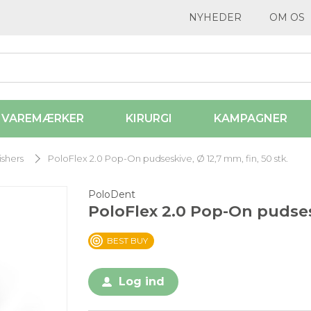
NYHEDER
OM OS
VAREMÆRKER
KIRURGI
KAMPAGNER
ishers
PoloFlex 2.0 Pop-On pudseskive, Ø 12,7 mm, fin, 50 stk.
PoloDent
PoloFlex 2.0 Pop-On pudsesk
BEST BUY
Log ind