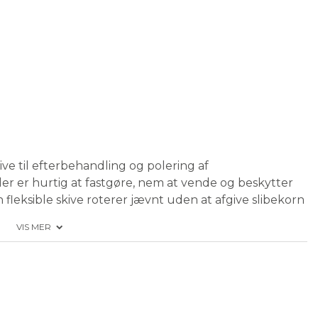
e til efterbehandling og polering af
der er hurtig at fastgøre, nem at vende og beskytter
fleksible skive roterer jævnt uden at afgive slibekorn
VIS MER
tifikation: