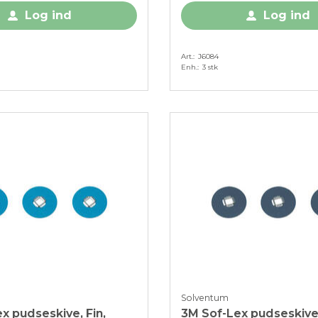
Log ind
Log ind
Art.
J6084
Enh.
3 stk
Solventum
x pudseskive, Fin,
3M Sof-Lex pudseskive