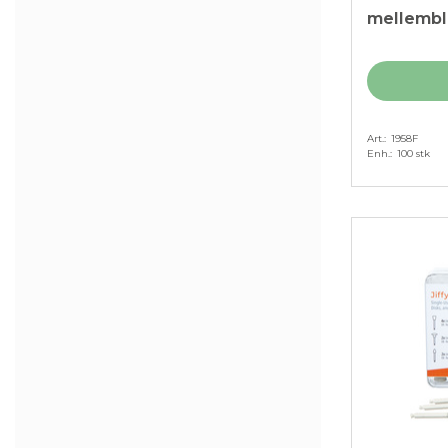
mellemblå
Art.
1958F
Enh.
100 stk