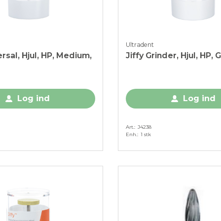
Ultradent
ersal, Hjul, HP, Medium,
Jiffy Grinder, Hjul, HP, G
Log ind
Log ind
Art.
J4238
Enh.
1 stk