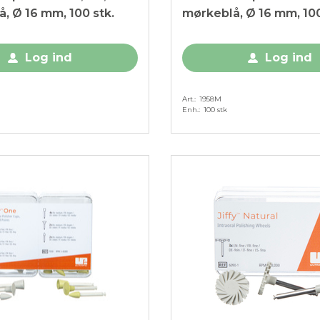
, Ø 16 mm, 100 stk.
mørkeblå, Ø 16 mm, 100
Log ind
Log ind
Art.
1958M
Enh.
100 stk