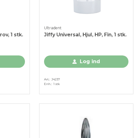
Ultradent
rov, 1 stk.
Jiffy Universal, Hjul, HP, Fin, 1 stk.
Log ind
Art.
J4237
Enh.
1 stk