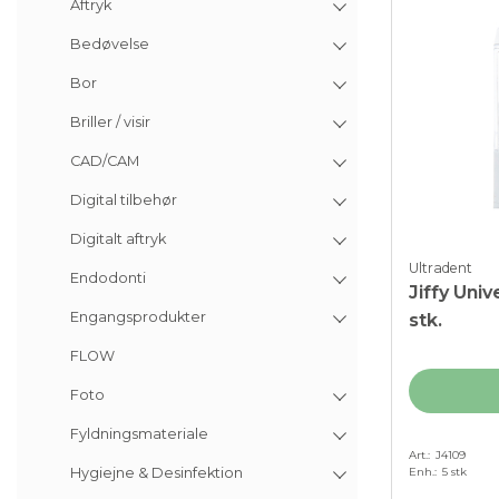
Aftryk
Bedøvelse
Bor
Briller / visir
CAD/CAM
Digital tilbehør
Digitalt aftryk
Ultradent
Endodonti
Jiffy Unive
Engangsprodukter
stk.
FLOW
Foto
Fyldningsmateriale
Art.
J4109
Enh.
5 stk
Hygiejne & Desinfektion