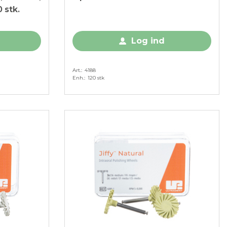
 stk.
Log ind
Art.
4188
Enh.
120 stk