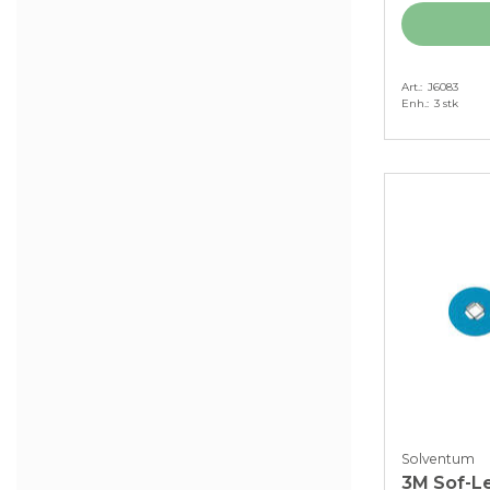
Art.
J6083
Enh.
3 stk
Solventum
3M Sof-Le