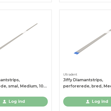
Ultradent
antstrips,
Jiffy Diamantstrips,
de, smal, Medium, 10
perforerede, bred, Me
stk.
Log ind
Log ind