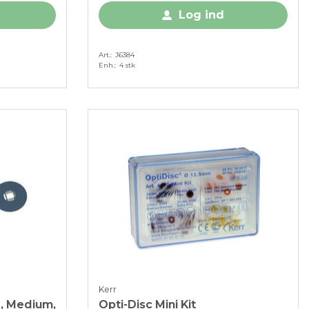
Log ind
Art.
J6384
Enh.
4 stk
Kerr
, Medium,
Opti-Disc Mini Kit