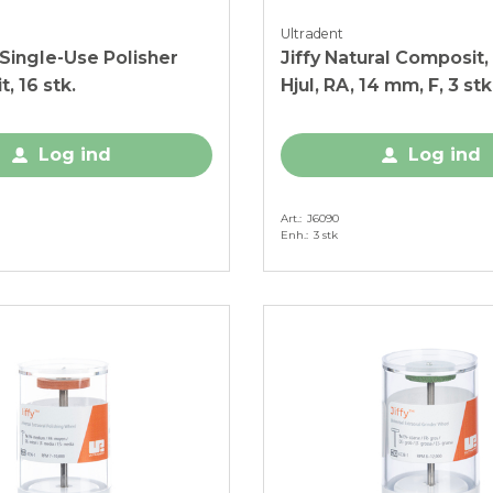
Ultradent
 Single-Use Polisher
Jiffy Natural Composit, 
, 16 stk.
Hjul, RA, 14 mm, F, 3 stk
Log ind
Log ind
Art.
J6090
Enh.
3 stk