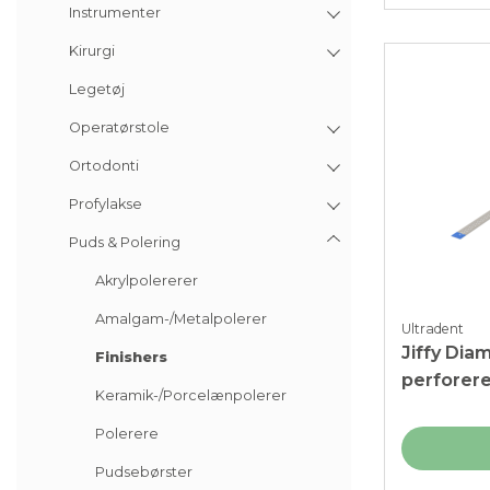
Instrumenter
Kirurgi
Legetøj
Operatørstole
Ortodonti
Profylakse
Puds & Polering
Akrylpolererer
Amalgam-/Metalpolerer
Ultradent
Jiffy Diam
Finishers
perforere
Keramik-/Porcelænpolerer
stk.
Polerere
Pudsebørster