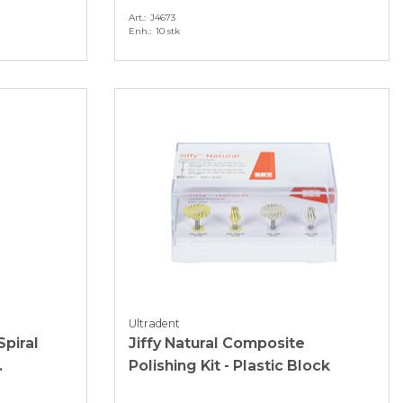
Art.
J4673
Enh.
10 stk
Ultradent
Spiral
Jiffy Natural Composite
.
Polishing Kit - Plastic Block