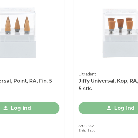
Ultradent
rsal, Point, RA, Fin, 5
Jiffy Universal, Kop, R
5 stk.
Log ind
Log ind
Art.
J4234
Enh.
5 stk