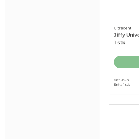
Ultradent
Jiffy Univ
1 stk.
Art.
J4236
Enh.
1 stk