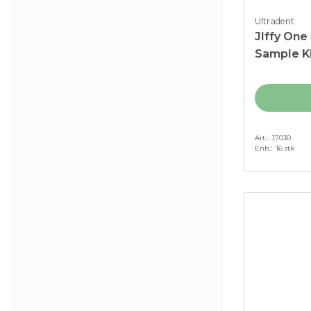
Ultradent
JIffy One
Sample Kit
Art.
J7030
Enh.
16 stk