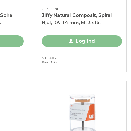
Ultradent
Spiral
Jiffy Natural Composit, Spiral
.
Hjul, RA, 14 mm, M, 3 stk.
Log ind
Art.
J6089
Enh.
3 stk