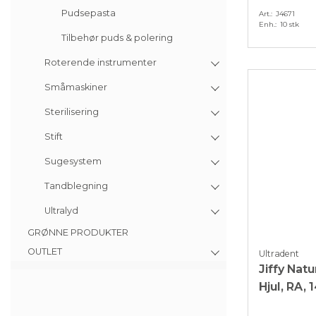
Pudsepasta
Art.
J4671
Enh.
10 stk
Tilbehør puds & polering
Roterende instrumenter
Småmaskiner
Sterilisering
Stift
Sugesystem
Tandblegning
Ultralyd
GRØNNE PRODUKTER
OUTLET
Ultradent
Jiffy Natu
Hjul, RA, 