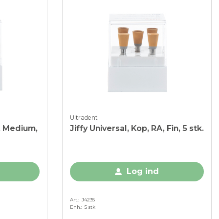
Ultradent
A, Medium,
Jiffy Universal, Kop, RA, Fin, 5 stk.
Log ind
Art.
J4235
Enh.
5 stk