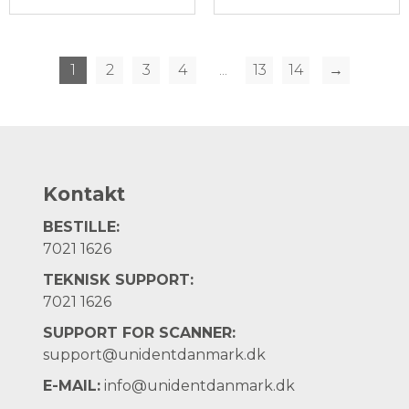
1
2
3
4
...
13
14
→
Kontakt
BESTILLE:
7021 1626
TEKNISK SUPPORT:
7021 1626
SUPPORT FOR SCANNER:
support@unidentdanmark.dk
E-MAIL:
info@unidentdanmark.dk