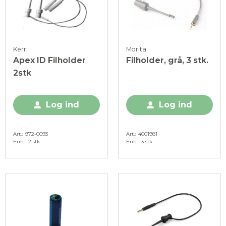
Kerr
Morita
Apex ID Filholder
Filholder, grå, 3 stk.
2stk
Log ind
Log ind
Art.
972-0093
Art.
4001981
Enh.
2 stk
Enh.
3 stk