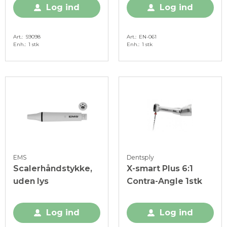
Log ind
Log ind
Art.
S9098
Art.
EN-061
Enh.
1 stk
Enh.
1 stk
EMS
Dentsply
Scalerhåndstykke,
X-smart Plus 6:1
uden lys
Contra-Angle 1stk
Log ind
Log ind