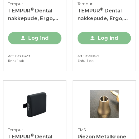
Tempur
Tempur
®
®
TEMPUR
Dental
TEMPUR
Dental
nakkepude, Ergo,
nakkepude, Ergo,
mørkegrå, 1 stk.
mørkeblå, 1 stk.
Log ind
Log ind
Art.
83300429
Art.
83300427
Enh.
1 stk
Enh.
1 stk
Tempur
EMS
®
TEMPUR
Dental
Piezon Metalkrone