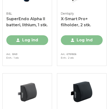
B&L
Dentsply
SuperEndo Alpha II
X-Smart Pro+
batteri, lithium, 1 stk.
filholder, 2 stk.
Log ind
Log ind
Art.
BAB
Art.
6781806
Enh.
1 stk
Enh.
2 stk