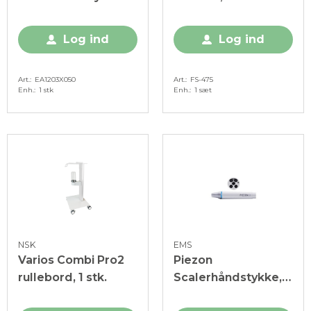
m/lys, titan, 1 stk.
Log ind
Log ind
Art.
EA1203X050
Art.
FS-475
Enh.
1 stk
Enh.
1 sæt
NSK
EMS
Varios Combi Pro2
Piezon
rullebord, 1 stk.
Scalerhåndstykke,
uden lys