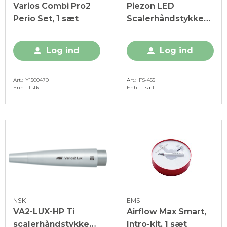
Varios Combi Pro2
Piezon LED
Perio Set, 1 sæt
Scalerhåndstykke
m/PS spids, Box
Log ind
Log ind
Art.
Y1500470
Art.
FS-455
Enh.
1 stk
Enh.
1 sæt
NSK
EMS
VA2-LUX-HP Ti
Airflow Max Smart,
scalerhåndstykke
Intro-kit, 1 sæt