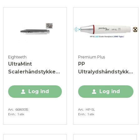
Eighteeth
Premium Plus
UltraMint
PP
Scalerhåndstykke
Ultralydshåndstykke,
m/LED, E-type
E-type, m/LED, 1 stk.
Log ind
Log ind
Art.
6680035
Art.
HP-5L
Enh.
1 stk
Enh.
1 stk