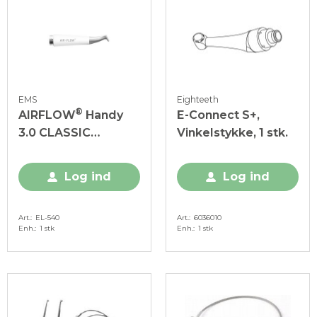
EMS
Eighteeth
®
AIRFLOW
Handy
E-Connect S+,
3.0 CLASSIC
Vinkelstykke, 1 stk.
sprayhåndstykke, 1
stk.
Log ind
Log ind
Art.
EL-540
Art.
6036010
Enh.
1 stk
Enh.
1 stk