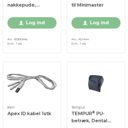
nakkepude,
til Minimaster
Comfort, mørkeblå,
1 stk.
Log ind
Log ind
Art.
83300446
Art.
AD-644
Enh.
1 stk
Enh.
1 stk
Kerr
Tempur
®
Apex ID kabel 1stk
TEMPUR
PU-
betræk, Dental
nakkepude, Ergo,