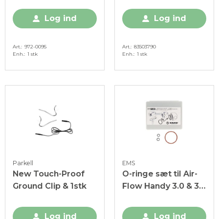
mørkeblå, 1 stk.
Log ind
Log ind
Art.
972-0095
Art.
83503790
Enh.
1 stk
Enh.
1 stk
Parkell
EMS
New Touch-Proof
O-ringe sæt til Air-
Ground Clip & 1stk
Flow Handy 3.0 & 3.0
PERIO, 1 sæt
Log ind
Log ind