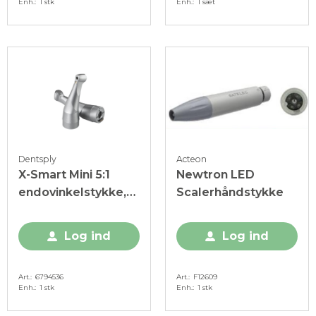
Enh.
1 stk
Enh.
1 sæt
Dentsply
Acteon
X-Smart Mini 5:1
Newtron LED
endovinkelstykke,
Scalerhåndstykke
LED, 1 stk.
Log ind
Log ind
Art.
6794536
Art.
F12609
Enh.
1 stk
Enh.
1 stk