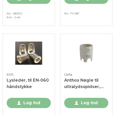
Art.
D631GC
Art.
FV-087
Enh.
2 stk
EMS
Cefla
Lysleder, til EN-060
Anthos Nøgle til
håndstykke
ultralydsspidser,
Hvid, 1 stk.
Log ind
Log ind