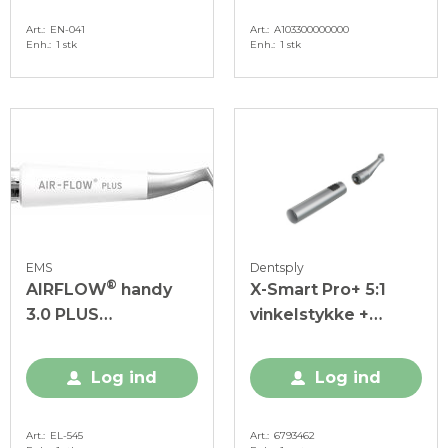
Art.
EN-041
Art.
A103300000000
Enh.
1 stk
Enh.
1 stk
EMS
Dentsply
®
AIRFLOW
handy
X-Smart Pro+ 5:1
3.0 PLUS
vinkelstykke +
sprayhåndstykke, 1
hylster til
stk.
håndstykke, Sæt
Log ind
Log ind
Art.
EL-545
Art.
6793462