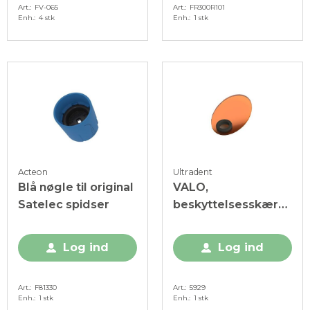
Art.
FV-065
Art.
FR300R101
Enh.
4 stk
Enh.
1 stk
Acteon
Ultradent
Blå nøgle til original
VALO,
Satelec spidser
beskyttelsesskærm,
orange, oval,
trådløs, 1 stk.
Log ind
Log ind
Art.
F81330
Art.
5929
Enh.
1 stk
Enh.
1 stk