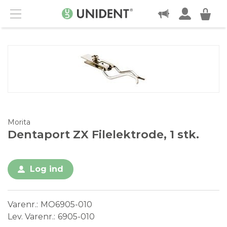
KONTAKT
Menu
Morita
Dentaport ZX Filelektrode, 1 stk.
Log ind
Varenr.
MO6905-010
Lev. Varenr.
6905-010