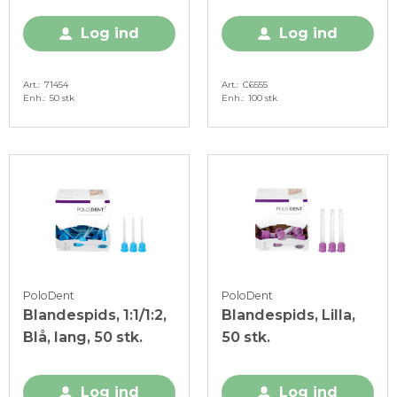
Log ind
Log ind
Art.
71454
Art.
C6555
Enh.
50 stk
Enh.
100 stk
PoloDent
PoloDent
Blandespids, 1:1/1:2,
Blandespids, Lilla,
Blå, lang, 50 stk.
50 stk.
Log ind
Log ind