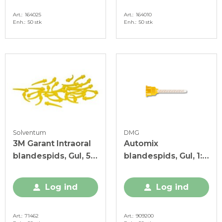
Art.
164025
Art.
164010
Enh.
50 stk
Enh.
50 stk
Solventum
DMG
3M Garant Intraoral
Automix
blandespids, Gul, 50
blandespids, Gul, 1:1,
stk.
50 stk.
Log ind
Log ind
Art.
71462
Art.
909200