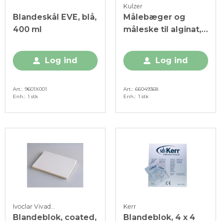
Kulzer
Blandeskål EVE, blå,
Målebæger og
400 ml
måleske til alginat,
1+1
Log ind
Log ind
Art.
9601X001
Art.
66049368
Enh.
1 stk
Enh.
1 stk
Ivoclar Vivadent
Kerr
Blandeblok, coated,
Blandeblok, 4 x 4