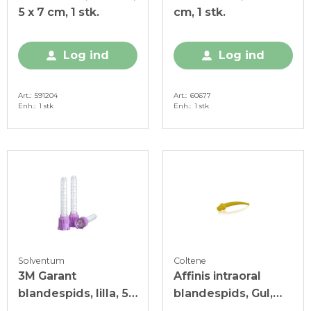
5 x 7 cm, 1 stk.
cm, 1 stk.
Log ind
Log ind
Art.
591204
Art.
60677
Enh.
1 stk
Enh.
1 stk
Solventum
Coltene
3M Garant
Affinis intraoral
blandespids, lilla, 50
blandespids, Gul,
stk.
100 stk