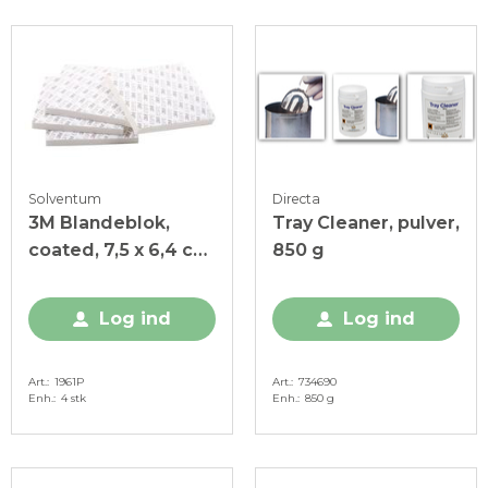
Solventum
Directa
3M Blandeblok,
Tray Cleaner, pulver,
coated, 7,5 x 6,4 cm,
850 g
4 stk.
Log ind
Log ind
Art.
1961P
Art.
734690
Enh.
4 stk
Enh.
850 g