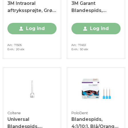
3M Intraoral
3M Garant
aftrykssprøjte, Grøn,
Blandespids,
20 stk.
Blå/Orange, 50 stk.
Log ind
Log ind
Art.
71505
Art.
71453
Enh.
20 stk
Enh.
50 stk
Coltene
PoloDent
Universal
Blandespids,
Blandespids,
4:1/10:1, Blå/Orange,