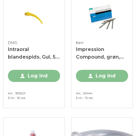
DMG
Kerr
Intraoral
Impression
blandespids, Gul, 50
Compound, grøn,
stk.
stang, 15 stk.
Log ind
Log ind
Art.
909201
Art.
00444
Enh.
50 stk
Enh.
15 stk