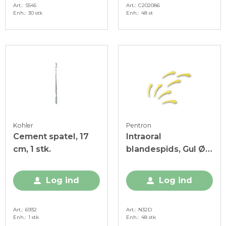
Art.
S545
Art.
C202086
Enh.
30 stk
Enh.
48 st
Kohler
Pentron
Cement spatel, 17
Intraoral
cm, 1 stk.
blandespids, Gul Ø
4,2 mm, 48 stk.
Log ind
Log ind
Art.
6932
Art.
N32D
Enh.
1 stk
Enh.
48 stk