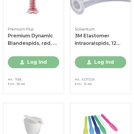
Premium Plus
Solventum
Premium Dynamic
3M Elastomer
Blandespids, rød, 50
intraoralspids, 12
stk.
stk.
Log ind
Log ind
Art.
7055
Art.
ED71225
Enh.
50 stk
Enh.
12 stk