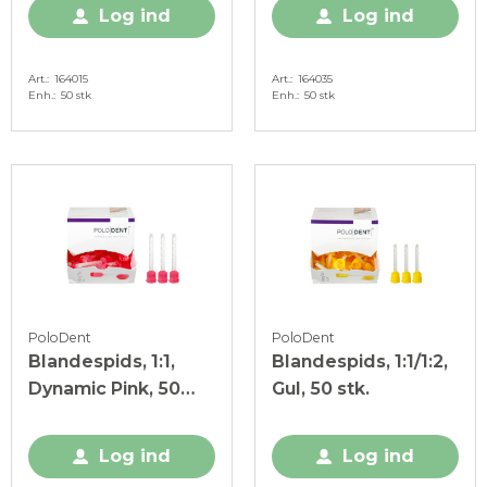
Log ind
Log ind
Art.
164015
Art.
164035
Enh.
50 stk
Enh.
50 stk
PoloDent
PoloDent
Blandespids, 1:1,
Blandespids, 1:1/1:2,
Dynamic Pink, 50
Gul, 50 stk.
stk.
Log ind
Log ind