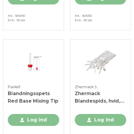
Art.
164040
Art.
164030
Enh.
50 stk
Enh.
50 stk
Parkell
Zhermack Spa
Blandningsspets
Zhermack
Red Base Mixing Tip
Blandespids, hvid,
48 stk.
Log ind
Log ind