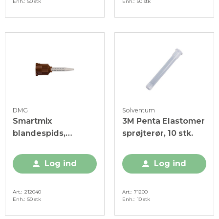
Enh.
50 stk
Enh.
50 stk
DMG
Solventum
Smartmix
3M Penta Elastomer
blandespids,
sprøjterør, 10 stk.
kort/spids, brun, 50
stk.
Log ind
Log ind
Art.
212040
Art.
71200
Enh.
50 stk
Enh.
10 stk