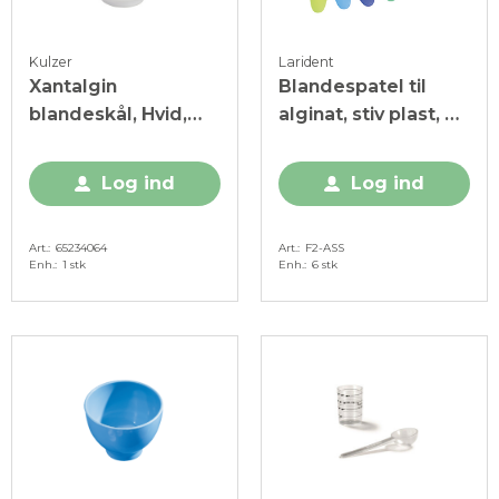
Kulzer
Larident
Xantalgin
Blandespatel til
blandeskål, Hvid,
alginat, stiv plast, 6
plast, 1 stk.
stk.
Log ind
Log ind
Art.
65234064
Art.
F2-ASS
Enh.
1 stk
Enh.
6 stk