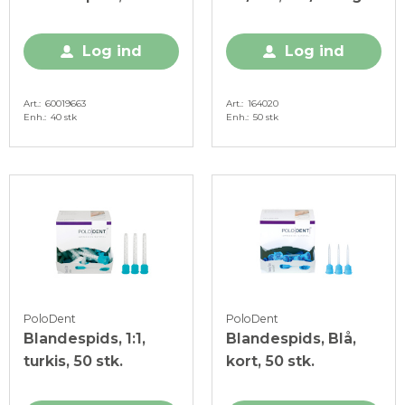
Klar/Hvid, 40 stk.
50 stk.
Log ind
Log ind
Art.
60019663
Art.
164020
Enh.
40 stk
Enh.
50 stk
PoloDent
PoloDent
Blandespids, 1:1,
Blandespids, Blå,
turkis, 50 stk.
kort, 50 stk.