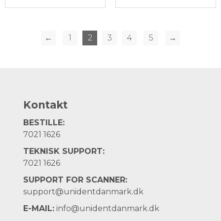
←
1
2
3
4
5
→
Kontakt
BESTILLE:
7021 1626
TEKNISK SUPPORT:
7021 1626
SUPPORT FOR SCANNER:
support@unidentdanmark.dk
E-MAIL:
info@unidentdanmark.dk